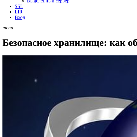
Выделенный сервер
SSL
LIR
Вход
menu
Безопасное хранилище: как об