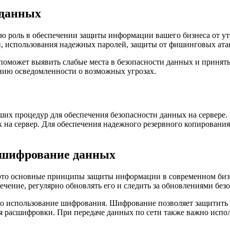
 данных
ю роль в обеспечении защиты информации вашего бизнеса от ут
, использования надежных паролей, защиты от фишинговых атак
оможет выявить слабые места в безопасности данных и принять
нию осведомленности о возможных угрозах.
их процедур для обеспечения безопасности данных на сервере.
 на сервер. Для обеспечения надежного резервного копирования
и шифрование данных
это основные принципы защиты информации в современном бизн
ечение, регулярно обновлять его и следить за обновлениями бе
то использование шифрования. Шифрование позволяет защитить
 расшифровки. При передаче данных по сети также важно испол