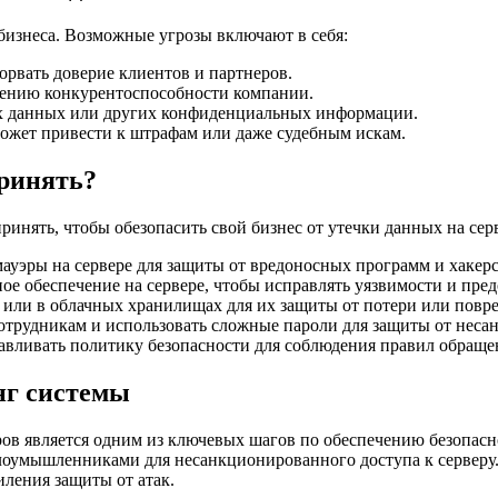
бизнеса. Возможные угрозы включают в себя:
рвать доверие клиентов и партнеров.
шению конкурентоспособности компании.
их данных или других конфиденциальных информации.
может привести к штрафам или даже судебным искам.
ринять?
инять, чтобы обезопасить свой бизнес от утечки данных на сер
уэры на сервере для защиты от вредоносных программ и хакерс
е обеспечение на сервере, чтобы исправлять уязвимости и пред
 или в облачных хранилищах для их защиты от потери или повр
сотрудникам и использовать сложные пароли для защиты от неса
навливать политику безопасности для соблюдения правил обраще
нг системы
ров является одним из ключевых шагов по обеспечению безопас
злоумышленниками для несанкционированного доступа к серверу
иления защиты от атак.